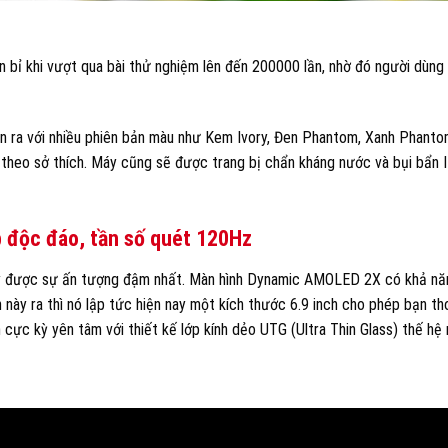
n bỉ khi vượt qua bài thử nghiệm lên đến 200000 lần, nhờ đó người dùng
án ra với nhiều phiên bản màu như Kem Ivory, Đen Phantom, Xanh Phanto
 theo sở thích. Máy cũng sẽ được trang bị chẩn kháng nước và bụi bẩn 
 độc đáo, tần số quét 120Hz
gây được sự ấn tượng đậm nhất. Màn hình Dynamic AMOLED 2X có khả n
 này ra thì nó lập tức hiện nay một kích thước 6.9 inch cho phép bạn th
 cực kỳ yên tâm với thiết kế lớp kính dẻo UTG (Ultra Thin Glass) thế hệ 