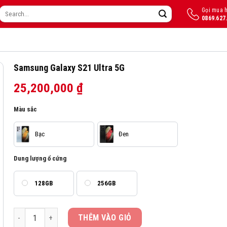
Gọi mua 
Search
0869.627
for:
Samsung Galaxy S21 Ultra 5G
25,200,000
₫
Màu sắc
Bạc
Đen
Dung lượng ổ cứng
128GB
256GB
Samsung Galaxy S21 Ultra 5G quantity
THÊM VÀO GIỎ