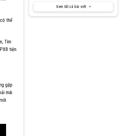
Xem tất cả bài viết
 có thể
m, Tím
IPX8 tiện
ăng gập
oải mái
mới.