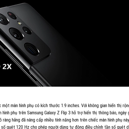
 một màn hình phụ có kích thước 1.9 inches. Với không gian hiển thị rộn
hình phụ trên Samsung Galaxy Z Flip 3 hỗ trợ hiển thị thông báo, ngày g
õ ràng hãng đã nâng cấp nhiều tính năng hơn trên chiếc màn hình phụ này
n số quét 120 Hz cho phép người dùng tự động điều chỉnh tần số quét d