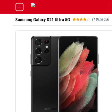
Skip
to
content
Samsung Galaxy S21 Ultra 5G
(
1
Đánh giá)
Rated
1
4.00
out
of 5
based
on
customer
rating