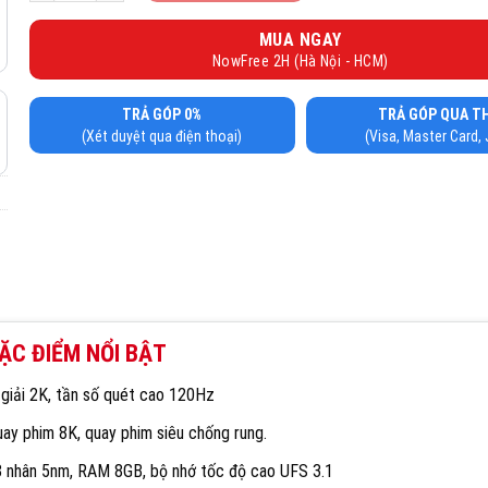
MUA NGAY
NowFree 2H (Hà Nội - HCM)
TRẢ GÓP 0%
TRẢ GÓP QUA T
(Xét duyệt qua điện thoại)
(Visa, Master Card,
ẶC ĐIỂM NỔI BẬT
 giải 2K, tần số quét cao 120Hz
ay phim 8K, quay phim siêu chống rung.
8 nhân 5nm, RAM 8GB, bộ nhớ tốc độ cao UFS 3.1