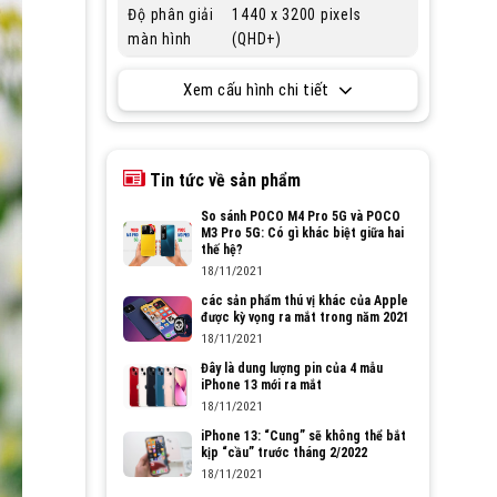
Độ phân giải
1440 x 3200 pixels
màn hình
(QHD+)
Xem cấu hình chi tiết
Tin tức về sản phẩm
So sánh POCO M4 Pro 5G và POCO
M3 Pro 5G: Có gì khác biệt giữa hai
thế hệ?
18/11/2021
các sản phẩm thú vị khác của Apple
được kỳ vọng ra mắt trong năm 2021
18/11/2021
Đây là dung lượng pin của 4 mẫu
iPhone 13 mới ra mắt
18/11/2021
iPhone 13: “Cung” sẽ không thể bắt
kịp “cầu” trước tháng 2/2022
18/11/2021