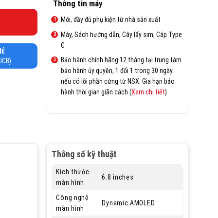
Thông tin máy
Mới, đầy đủ phụ kiện từ nhà sản xuất
Máy, Sách hướng dẫn, Cây lấy sim, Cáp Type
C
HẺ
Bảo hành chính hãng 12 tháng tại trung tâm
 JCB)
bảo hành ủy quyền, 1 đổi 1 trong 30 ngày
nếu có lỗi phần cứng từ NSX. Gia hạn bảo
hành thời gian giãn cách (
Xem chi tiết
)
Thông số kỹ thuật
Kích thước
6.8 inches
màn hình
Công nghệ
Dynamic AMOLED
màn hình