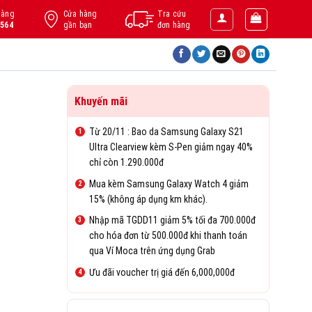
hàng
Cửa hàng
Tra cứu
.564
gần bạn
đơn hàng
Khuyến mãi
Từ 20/11 : Bao da Samsung Galaxy S21
Ultra Clearview kèm S-Pen giảm ngay 40%
chỉ còn 1.290.000đ
Mua kèm Samsung Galaxy Watch 4 giảm
15% (không áp dụng km khác).
Nhập mã TGDD11 giảm 5% tối đa 700.000đ
cho hóa đơn từ 500.000đ khi thanh toán
qua Ví Moca trên ứng dụng Grab
Ưu đãi voucher trị giá đến 6,000,000đ