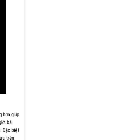
g hơn giúp
iờ, bài
. Đặc biệt
ựa trên