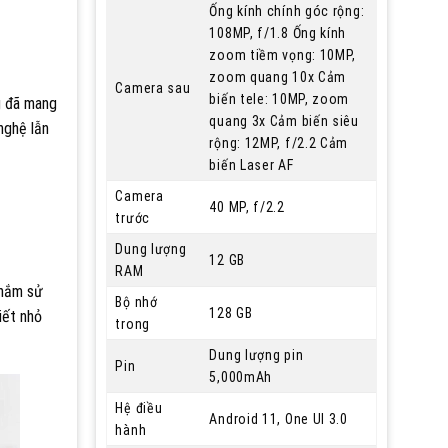
Ống kính chính góc rộng:
108MP, f/1.8 Ống kính
zoom tiềm vọng: 10MP,
zoom quang 10x Cảm
Camera sau
biến tele: 10MP, zoom
g đã mang
quang 3x Cảm biến siêu
nghệ lẫn
rộng: 12MP, f/2.2 Cảm
biến Laser AF
Camera
40 MP, f/2.2
trước
Dung lượng
12 GB
RAM
 nắm sử
Bộ nhớ
128 GB
iết nhỏ
trong
Dung lượng pin
Pin
5,000mAh
Hệ điều
Android 11, One UI 3.0
hành