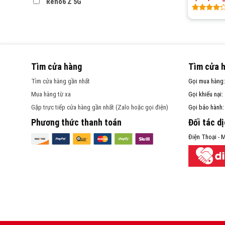
Reno6 Z 5G
Rated
1
4.00
out
of 5
based
on
customer
Tìm cửa hàng
Tìm cửa 
rating
Tìm cửa hàng gần nhất
Gọi mua hàng
Mua hàng từ xa
Gọi khiếu nại:
Gặp trực tiếp cửa hàng gần nhất (Zalo hoặc gọi điện)
Gọi bảo hành
Phương thức thanh toán
Đối tác d
Điện Thoại - M