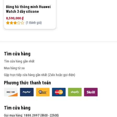
Đồng hồ thông minh Huawei
Watch 3 dây silicone
8,590,000
₫
(
1
Đánh giá)
Rated
1
3.00
out of
5
based
on
Tìm cửa hàng
customer
rating
Tìm cửa hàng gần nhất
Mua hàng từ xa
Gặp trực tiếp cửa hàng gần nhất (Zalo hoặc gọi điện)
Phương thức thanh toán
Tìm cửa hàng
Gọi mua hàng:
1800.2097
(8h00 - 22h00)