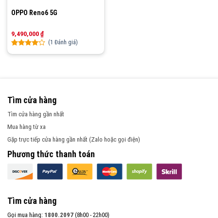
OPPO Reno6 5G
9,490,000
₫
(
1
Đánh giá)
Rated
1
4.00
out
of 5
based
on
customer
Tìm cửa hàng
rating
Tìm cửa hàng gần nhất
Mua hàng từ xa
Gặp trực tiếp cửa hàng gần nhất (Zalo hoặc gọi điện)
Phương thức thanh toán
Tìm cửa hàng
Gọi mua hàng:
1800.2097
(8h00 - 22h00)