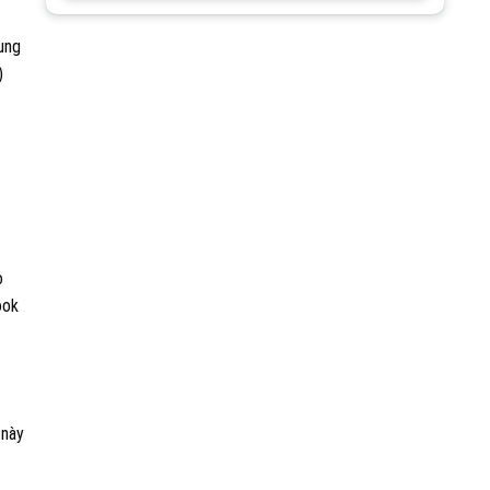
cung
)
o
ook
 này