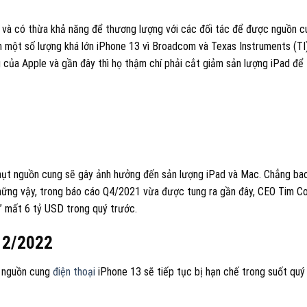
hip và có thừa khả năng để thương lượng với các đối tác để được nguồn 
m một số lượng khá lớn iPhone 13 vì Broadcom và Texas Instruments (TI
 của Apple và gần đây thì họ thậm chí phải cắt giảm sản lượng iPad để
u hụt nguồn cung sẽ gây ảnh hưởng đến sản lượng iPad và Mac. Chẳng ba
 những vậy, trong báo cáo Q4/2021 vừa được tung ra gần đây, CEO Tim C
u” mất 6 tỷ USD trong quý trước.
g 2/2022
g nguồn cung
điện thoại
iPhone 13 sẽ tiếp tục bị hạn chế trong suốt quý