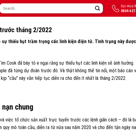
Gọi mua 
Search
0869.627
for:
 trước tháng 2/2022
sự thiếu hụt trầm trọng các linh kiện điện tử. Tình trạng này được
im Cook đã bày tỏ e ngại rằng sự thiếu hụt các linh kiện sẽ ảnh hưởng
le đã từng dự đoán trước đó. Và thật không thể tin nổi, một báo cáo 
kịp “cầu” này vẫn tiếp tục diễn ra cho đến ít nhất là tháng 2/2022.
t nạn chung
ô và việc tổ chức sản xuất trực tuyến trước các lệnh giãn cách – đó là b
ên quy mô toàn cầu, diễn ra từ nửa sau năm 2020 và cho đến tận ngày n