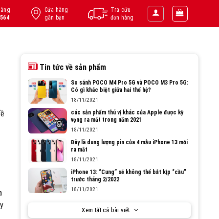
hàng
Cửa hàng
Tra cứu
.564
gần bạn
đơn hàng
Tin tức về sản phẩm
So sánh POCO M4 Pro 5G và POCO M3 Pro 5G:
Có gì khác biệt giữa hai thế hệ?
18/11/2021
về
các sản phẩm thú vị khác của Apple được kỳ
vọng ra mắt trong năm 2021
18/11/2021
Đây là dung lượng pin của 4 mẫu iPhone 13 mới
ra mắt
18/11/2021
iPhone 13: “Cung” sẽ không thể bắt kịp “cầu”
trước tháng 2/2022
18/11/2021
a
ay
Xem tất cả bài viết