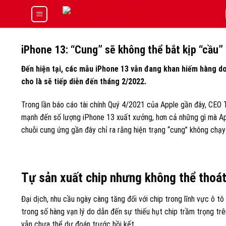
Skip
to
content
iPhone 13: “Cung” sẽ không thể bắt kịp “cầu”
Đến hiện tại, các mẫu iPhone 13 vẫn đang khan hiếm hàng do 
cho là sẽ tiếp diễn đến tháng 2/2022.
Trong lần báo cáo tài chính Quý 4/2021 của Apple gần đây, CEO T
mạnh đến số lượng iPhone 13 xuất xưởng, hơn cả những gì mà App
chuỗi cung ứng gần đây chỉ ra rằng hiện trạng “cung” không chạy 
Tự sản xuất chip nhưng không thể thoá
Đại dịch, nhu cầu ngày càng tăng đối với chip trong lĩnh vực ô t
trong số hàng vạn lý do dẫn đến sự thiếu hụt chip trầm trọng tr
vẫn chưa thể dự đoán trước hồi kết.