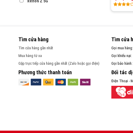
Reno6 Z 5G
Rated
1
4.00
out
of 5
based
on
customer
Tìm cửa hàng
Tìm cửa 
rating
Tìm cửa hàng gần nhất
Gọi mua hàng
Mua hàng từ xa
Gọi khiếu nại:
Gặp trực tiếp cửa hàng gần nhất (Zalo hoặc gọi điện)
Gọi bảo hành
Phương thức thanh toán
Đối tác d
Điện Thoại - M