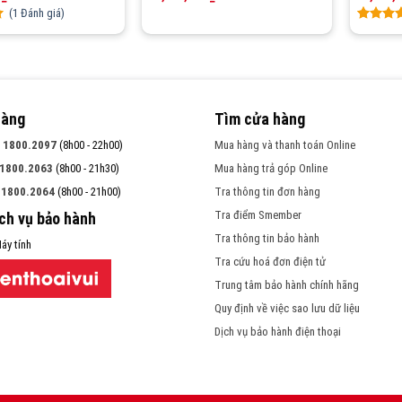
(
1
Đánh giá)
Rated
1
4.00
ou
of 5
based
on
custome
hàng
Tìm cửa hàng
rating
:
1800.2097
(8h00 - 22h00)
Mua hàng và thanh toán Online
1800.2063
(8h00 - 21h30)
Mua hàng trả góp Online
:
1800.2064
(8h00 - 21h00)
Tra thông tin đơn hàng
Tra điểm Smember
ịch vụ bảo hành
Tra thông tin bảo hành
áy tính
Tra cứu hoá đơn điện tử
Trung tâm bảo hành chính hãng
Quy định về việc sao lưu dữ liệu
Dịch vụ bảo hành điện thoại