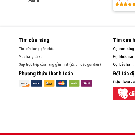
256GB
Rated
1
5.00
out
of 5
based on
customer
rating
Tìm cửa hàng
Tìm cửa 
Tìm cửa hàng gần nhất
Gọi mua hàng
Mua hàng từ xa
Gọi khiếu nại:
Gặp trực tiếp cửa hàng gần nhất (Zalo hoặc gọi điện)
Gọi bảo hành
Phương thức thanh toán
Đối tác d
Điện Thoại - M