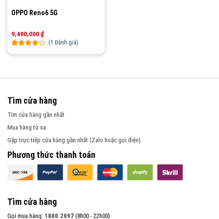
OPPO Reno6 5G
9,490,000
₫
(
1
Đánh giá)
Rated
1
4.00
out
of 5
based
on
customer
Tìm cửa hàng
rating
Tìm cửa hàng gần nhất
Mua hàng từ xa
Gặp trực tiếp cửa hàng gần nhất (Zalo hoặc gọi điện)
Phương thức thanh toán
Tìm cửa hàng
Gọi mua hàng:
1800.2097
(8h00 - 22h00)